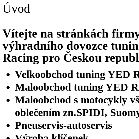
Úvod
Vítejte na stránkách fi
výhradního dovozce tuni
Racing pro Českou republ
Velkoobchod tuning YED R
Maloobchod tuning YED Ra
Maloobchod s motocykly vš
oblečením zn.SPIDI, Suom
Pneuservis-autoservis
Výroba klíčenek