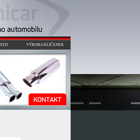
 YED
VÝROBA KLÍČENEK