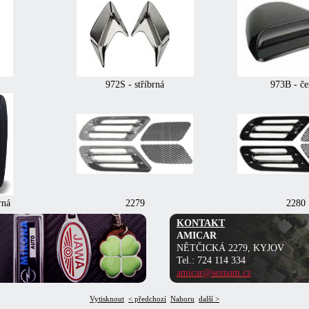
972S - stříbrná
973B - če
rná
2279
2280
KONTAKT
AMICAR
NĚTČICKÁ 2279, KYJOV
Tel.: 724 114 334
amicar@seznam.cz
Vytisknout
< předchozí
Nahoru
další >