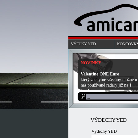
VÝFUKY YED
KONCOVKY
NOVINKY
Valentine ONE Euro
který zachytne všechny možné u
nás používané radary již na 1
km!!!
VÝDECHY YED
Výdechy YED