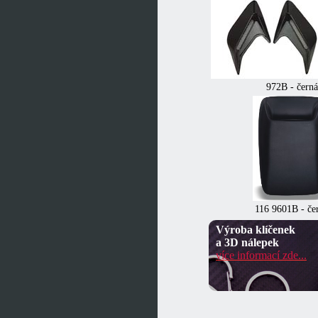
972B - černá
116 9601B - če
Výroba klíčenek
a 3D nálepek
více informací zde...